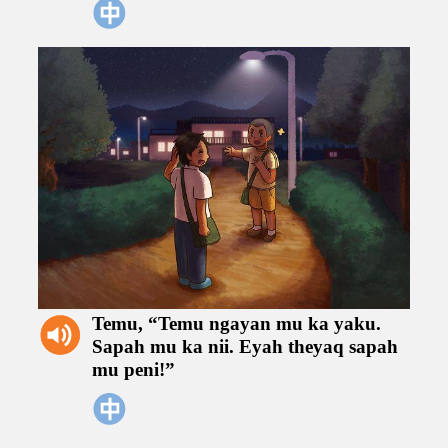
Temu,
“Temu
ngayan
mu
ka
yaku.
Sapah
mu
ka
nii.
Eyah
theyaq
sapah
mu
peni!”