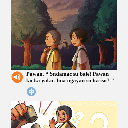
Pawan.
“
Sndamac
su
bale!
Pawan
ku
ka
yaku.
Ima
ngayan
su
ka
isu?
”