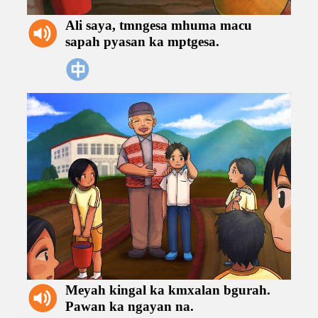
Ali saya,
tmngesa
mhuma
macu
sapah
pyasan
ka
mptgesa.
Meyah
kingal
ka
kmxalan
bgurah.
Pawan
ka
ngayan
na.