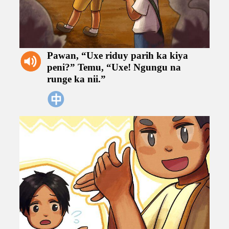
Pawan,
“Uxe
riduy
parih
ka
kiya
peni?”
Temu,
“Uxe!
Ngungu
na
runge
ka
nii.”