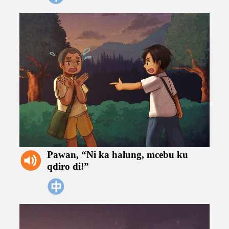
Pawan,
“Ni
ka
halung,
mcebu
ku
qdiro
di!”