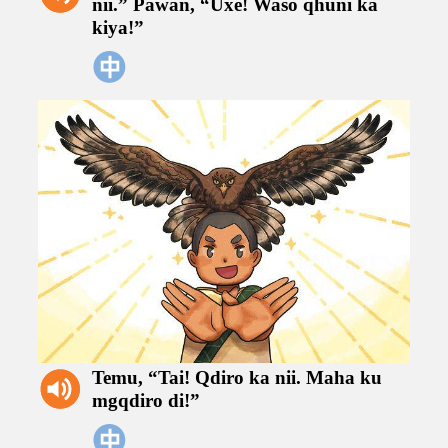
nii.”
Pawan,
“Uxe!
Waso
qhuni
ka
kiya!”
Temu,
“Tai!
Qdiro
ka
nii.
Maha
ku
mgqdiro
di!”