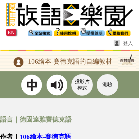
EN
登入
106繪本-賽德克語的自編教材
投影片
測驗
模式
語言｜德固達雅賽德克語
作者｜
106繪本-賽德克語