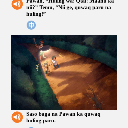
Pawan,
“Huling
wa!
Qtai!
Maanu
ka
nii?”
Temu,
“Nii
ge,
quwaq
paru
na
huling!”
Saso
baga
na
Pawan
ka
quwaq
huling
paru.