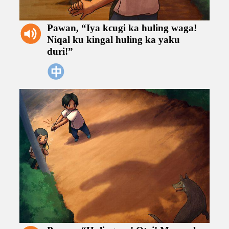
Pawan,
“Iya
kcugi
ka
huling
waga!
Niqal
ku
kingal
huling
ka
yaku
duri!”