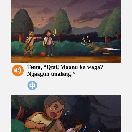
Temu,
“Qtai!
Maanu
ka
waga?
Ngaaguh
tmalang!”