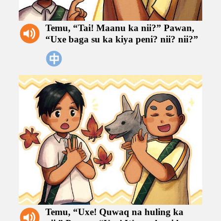
Temu,
“Tai!
Maanu
ka
nii?”
Pawan,
“Uxe
baga
su
ka
kiya
peni?
nii?
nii?”
Temu,
“Uxe!
Quwaq
na
huling
ka