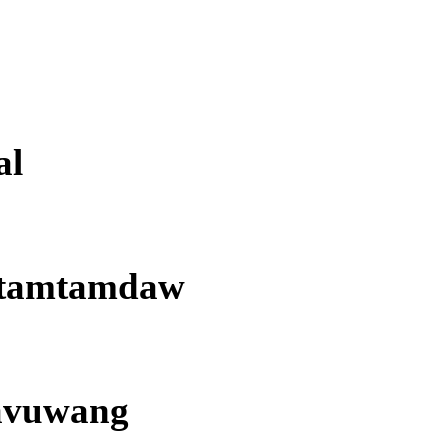
al
tamtamdaw
avuwang