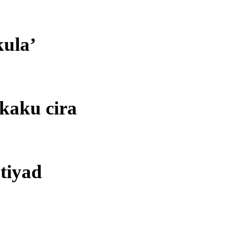
kula’
kaku cira
tiyad