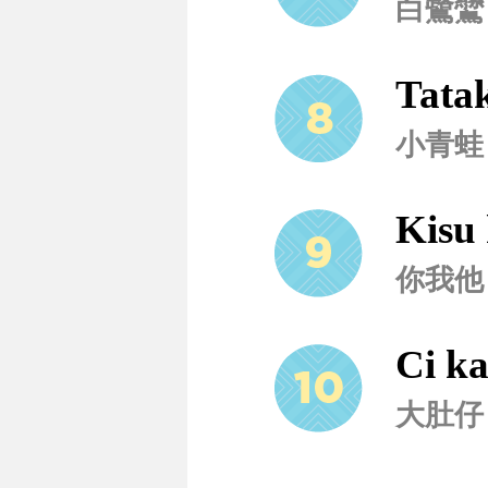
白鷺鷥
Tata
小青蛙
Kisu 
你我他
Ci ka
大肚仔