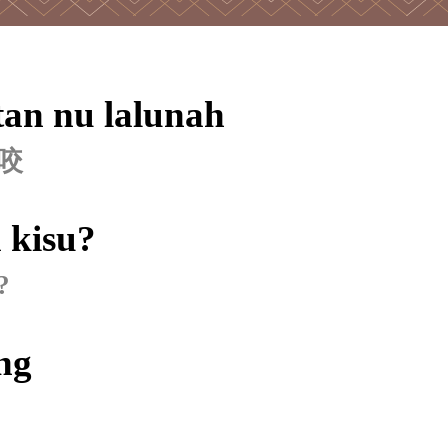
tan nu lalunah
咬
 kisu?
?
ng