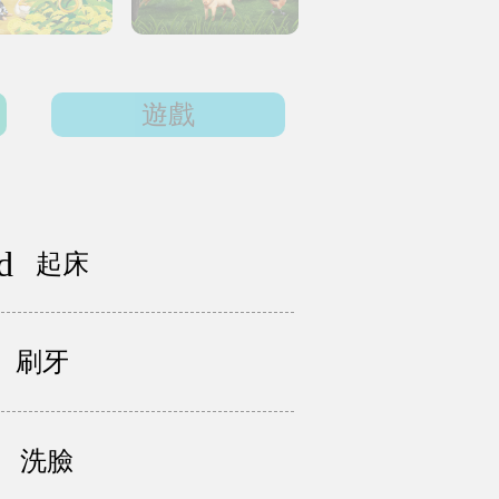
遊戲
d
起床
刷牙
洗臉