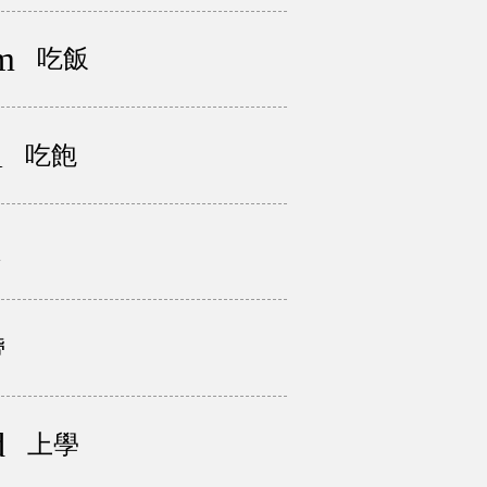
m
吃飯
l
吃飽
誰
帶
d
上學