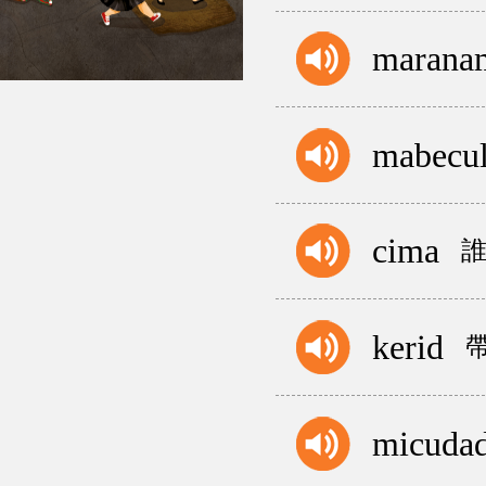
marana
mabecu
cima
kerid
micuda