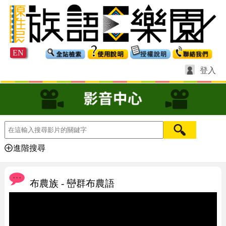
EN
登入
進階搜尋
布農族 - 巒群布農語