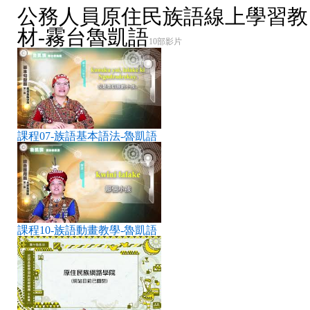
公務人員原住民族語線上學習教
材-霧台魯凱語
10部影片
課程07-族語基本語法-魯凱語
課程10-族語動畫教學-魯凱語