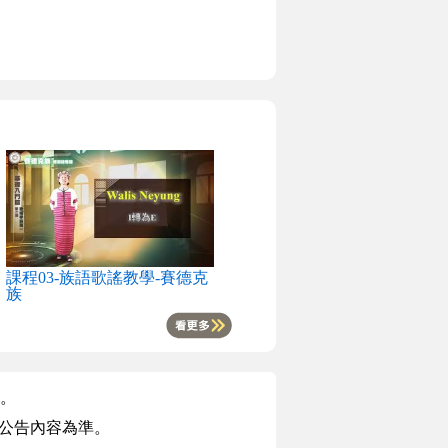
課程03-族語歌謠教學-賽德克
族
。
版公告內容為準。