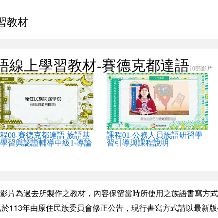
習教材
語線上學習教材-賽德克都達語
10部影片
程08-賽德克都達語 族語基
課程01-公務人員族語研習學
學習與認證輔導中級1-導論
習引導與課程說明
影片為過去所製作之教材，內容保留當時所使用之族語書寫方式
於113年由原住民族委員會修正公告，現行書寫方式請以最新