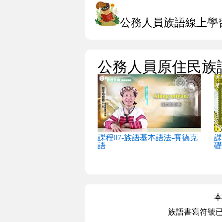
公務人員族語線上學
公務人員原住民族
課程07-族語基本語法-賽德克
課
語
礎
本
族語書寫符號已