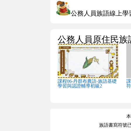
公務人員族語線上學
公務人員原住民族
課程06-丹群布農語-族語基礎
課
學習與認證輔導初級2
符
本
族語書寫符號已