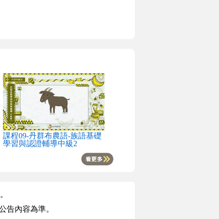
課程09-丹群布農語-族語基礎
學習與認證輔導中級2
。
版公告內容為準。