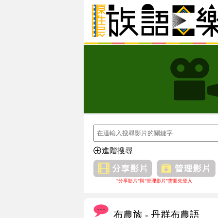
進階搜尋
"分享影片"與"管理影片"需要先登入
布農族 - 丹群布農語