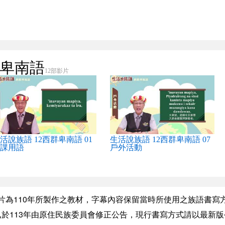
群卑南語
12部影片
活說族語 12西群卑南語 01
生活說族語 12西群卑南語 07
課用語
戶外活動
片為110年所製作之教材，字幕內容保留當時所使用之族語書寫
於113年由原住民族委員會修正公告，現行書寫方式請以最新