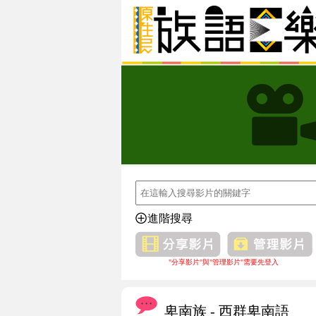
進階搜尋
"分享影片"與"管理影片"需要先登入
卑南族 - 西群卑南語