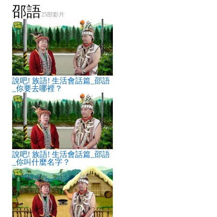
邵語
a Hakhaitu kilhnaqualh mriqaz
25部影片
ulhza.
riqazan ihu mathuaw maqitan a
shawawa’an intua?
說吧! 族語! 生活會話篇_邵語
Hankuan ya mahumhum mathuaw
_你要去哪裡？
maqitan a shawawa’an. yaku
mani
initantu manasha wa pinashtiruq.
說吧! 族語! 生活會話篇_邵語
miazithu qa? mangqtu yaku mani
_你叫什麼名字？
miku utantuak mriqaz.