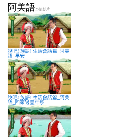
payso^ hay?
阿美語
25部影片
Ano narikay ma^deng ho^.
說吧! 族語! 生活會話篇_阿美
語_早安
說吧! 族語! 生活會話篇_阿美
語_回家過豐年祭