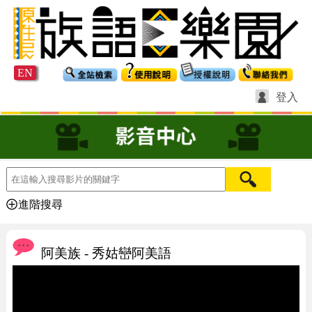
EN
登入
進階搜尋
阿美族 - 秀姑巒阿美語