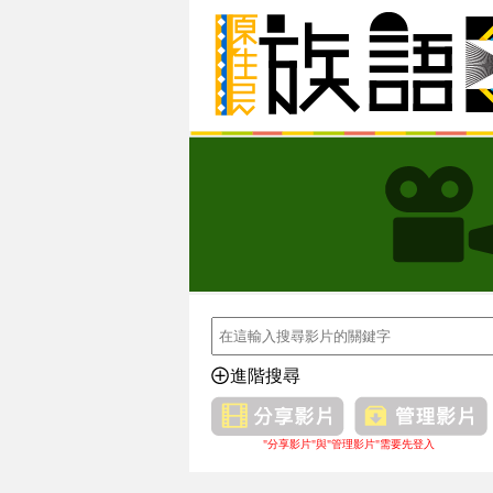
進階搜尋
"分享影片"與"管理影片"需要先登入