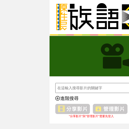
進階搜尋
"分享影片"與"管理影片"需要先登入