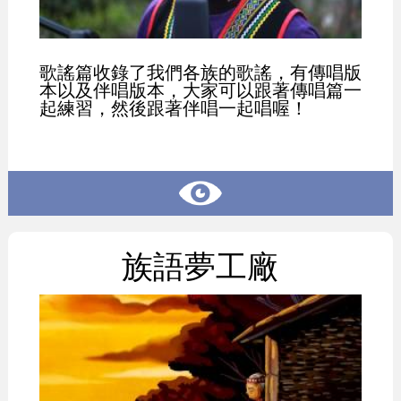
歌謠篇收錄了我們各族的歌謠，有傳唱版
本以及伴唱版本，大家可以跟著傳唱篇一
起練習，然後跟著伴唱一起唱喔！
族語夢工廠