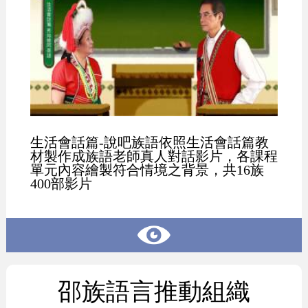
生活會話篇-說吧族語依照生活會話篇教
材製作成族語老師真人對話影片，各課程
單元內容繪製符合情境之背景，共16族
400部影片
邵族語言推動組織