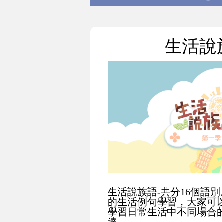
生活說
生活說族語-共分16個語別
的生活例句學習，大家可
學習日常生活中不同場合
達。