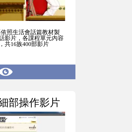
語依照生活會話篇教材製
話影片，各課程單元內容
共16族400部影片
園細部操作影片