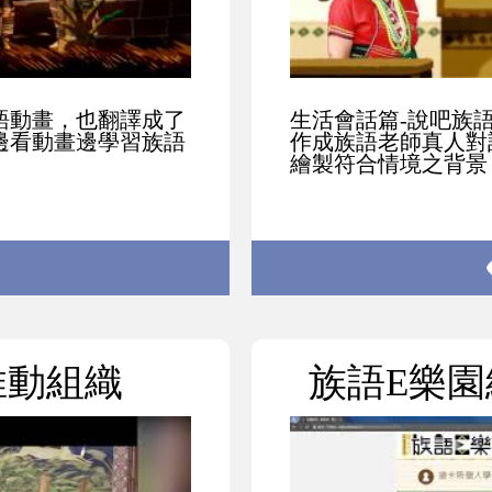
語動畫，也翻譯成了
生活會話篇-說吧族
邊看動畫邊學習族語
作成族語老師真人對
繪製符合情境之背景，
推動組織
族語E樂