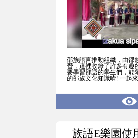
邵族語言推動組織，由邵
營，這裡收錄了許多有趣
要學習邵語的學生們，能
的邵族文化知識唷! 一起來
族語E樂園使