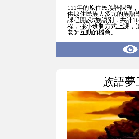
111年的原住民族語課程
供原住民族人多元的族語
課程開設5族語別，共計1
程，採小班制方式上課，
老師互動的機會。
族語夢