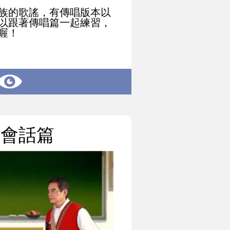
族的歌謠，有傳唱版本以
以跟著傳唱篇一起練習，
喔！
活會話篇