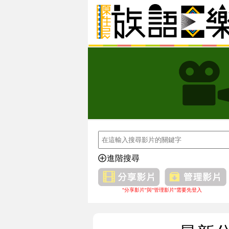
進階搜尋
"分享影片"與"管理影片"需要先登入