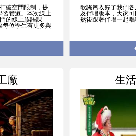
，打破空間限制，提
歌謠篇收錄了我們各
學習管道。本次線上
及伴唱版本，大家可
6門的線上族語課
然後跟著伴唱一起唱
讓每位學生有更多與
工廠
生