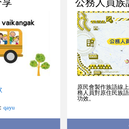
分享
公務人員族
原民會製作族語線上
歌
務人員對原住民族語
功效。
：
qayu