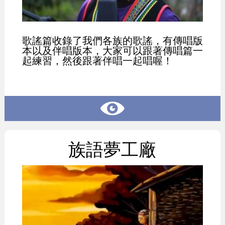
歌謠篇收錄了我們各族的歌謠，有傳唱版
本以及伴唱版本，大家可以跟著傳唱篇一
起練習，然後跟著伴唱一起唱喔！
族語夢工廠