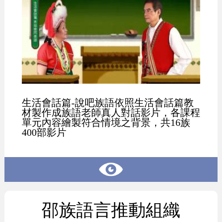
生活會話篇-說吧族語依照生活會話篇教
材製作成族語老師真人對話影片，各課程
單元內容繪製符合情境之背景，共16族
400部影片
邵族語言推動組織