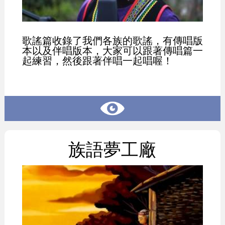
歌謠篇收錄了我們各族的歌謠，有傳唱版
本以及伴唱版本，大家可以跟著傳唱篇一
起練習，然後跟著伴唱一起唱喔！
族語夢工廠