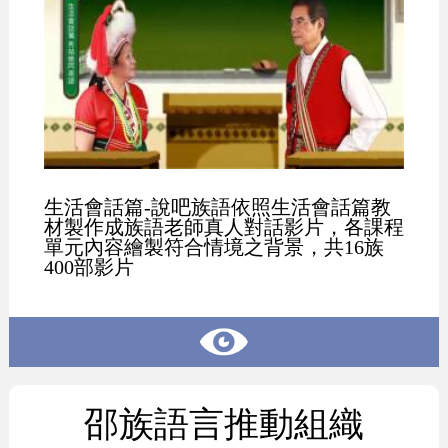
生活會話篇-說吧族語依照生活會話篇教
材製作成族語老師真人對話影片，各課程
單元內容繪製符合情境之背景，共16族
400部影片
邵族語言推動組織