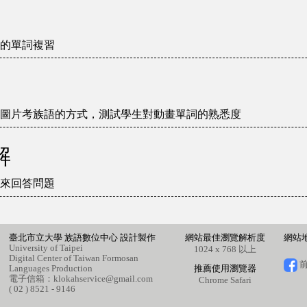
的單詞複習
圖片考族語的方式，測試學生對動畫單詞的熟悉度
解
來回答問題
臺北市立大學 族語數位中心 設計製作
網站最佳瀏覽解析度
網站
University of Taipei
1024 x 768 以上
Digital Center of Taiwan Formosan
前
Languages Production
推薦使用瀏覽器
電子信箱：
klokahservice@gmail.com
Chrome
Safari
( 02 ) 8521 - 9146