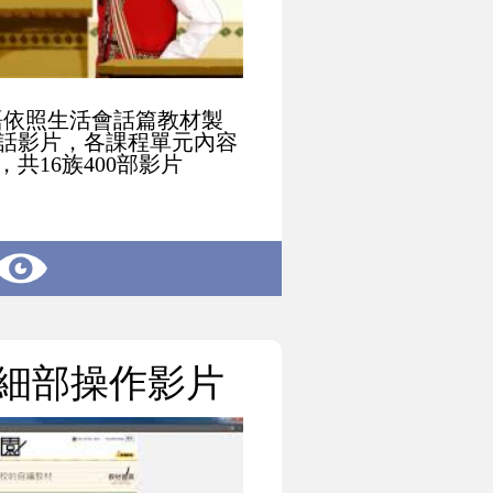
語依照生活會話篇教材製
話影片，各課程單元內容
共16族400部影片
園細部操作影片