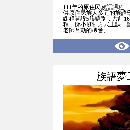
111年的原住民族語課程
供原住民族人多元的族語
課程開設5族語別，共計1
程，採小班制方式上課，
老師互動的機會。
族語夢