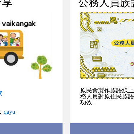
分享
公務人員族
原民會製作族語線上
歌
務人員對原住民族語
功效。
：
qayu