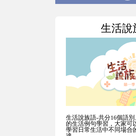
生活說
生活說族語-共分16個語別
的生活例句學習，大家可
學習日常生活中不同場合
達。