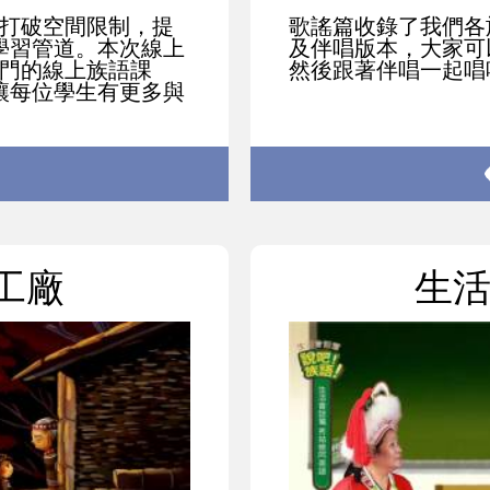
，打破空間限制，提
歌謠篇收錄了我們各
學習管道。本次線上
及伴唱版本，大家可
6門的線上族語課
然後跟著伴唱一起唱
讓每位學生有更多與
工廠
生