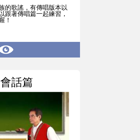
族的歌謠，有傳唱版本以
以跟著傳唱篇一起練習，
喔！
活會話篇