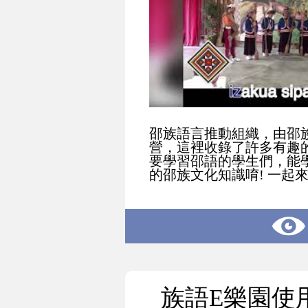
邵族語言推動組織，由邵
營，這裡收錄了許多有趣
要學習邵語的學生們，能
的邵族文化知識唷! 一起來
族語E樂園使