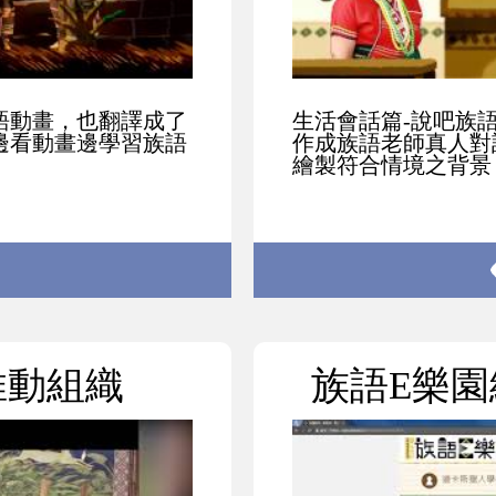
語動畫，也翻譯成了
生活會話篇-說吧族
邊看動畫邊學習族語
作成族語老師真人對
繪製符合情境之背景，
推動組織
族語E樂