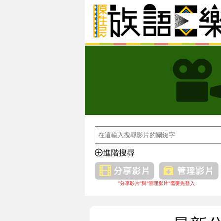
進階搜尋
"分享影片"與"管理影片"需要先登入