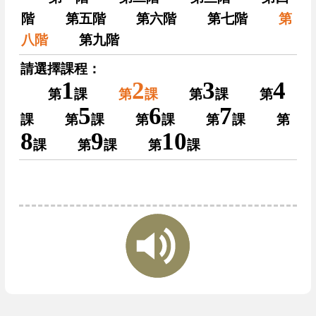
階
第五階
第六階
第七階
第
八階
第九階
請選擇課程：
1
2
3
4
第
課
第
課
第
課
第
5
6
7
課
第
課
第
課
第
課
第
8
9
10
課
第
課
第
課