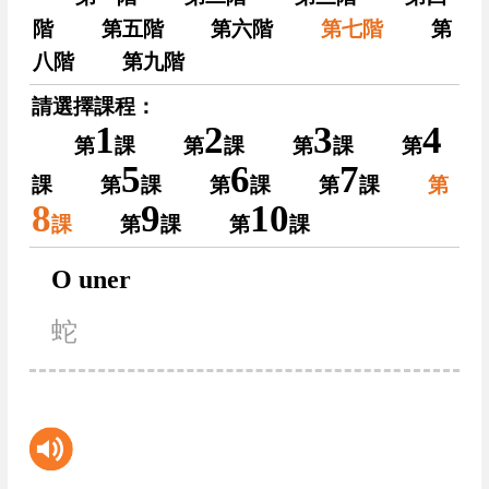
階
第五階
第六階
第七階
第
八階
第九階
請選擇課程：
1
2
3
4
第
課
第
課
第
課
第
5
6
7
課
第
課
第
課
第
課
第
8
9
10
課
第
課
第
課
O uner
蛇