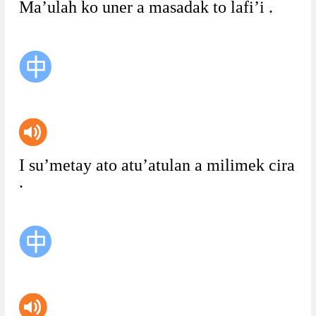
Ma’ulah
ko
uner
a
masadak
to
lafi’i
.
I
su’metay
ato
atu’atulan
a
milimek
cira
.