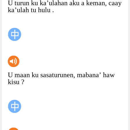
U
turun
ku
ka’ulahan
aku
a
keman,
caay
ka’ulah
tu
hulu
.
U
maan
ku
sasaturunen,
mabana’
haw
kisu
?