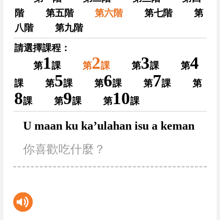
階
第五階
第六階
第七階
第
八階
第九階
請選擇課程：
1
2
3
4
第
課
第
課
第
課
第
5
6
7
課
第
課
第
課
第
課
第
8
9
10
課
第
課
第
課
U maan ku ka’ulahan isu a keman
你喜歡吃什麼？