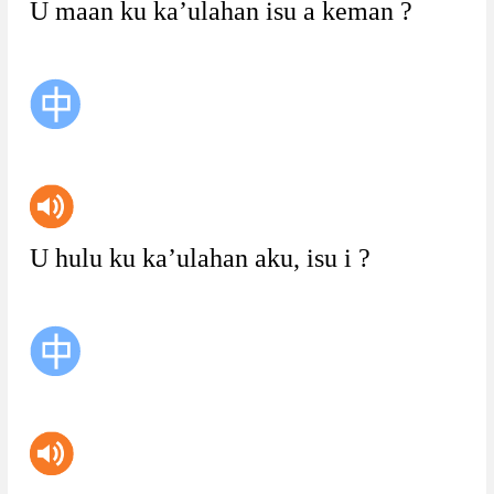
U
maan
ku
ka’ulahan
isu
a
keman
?
U
hulu
ku
ka’ulahan
aku,
isu
i
?