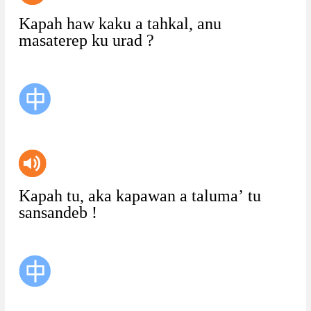
Kapah
haw
kaku
a
tahkal,
anu
masaterep
ku
urad
?
Kapah
tu,
aka
kapawan
a
taluma’
tu
sansandeb
!