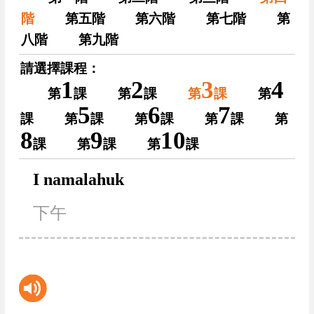
階
第五階
第六階
第七階
第
八階
第九階
請選擇課程：
1
2
3
4
第
課
第
課
第
課
第
5
6
7
課
第
課
第
課
第
課
第
8
9
10
課
第
課
第
課
I namalahuk
下午