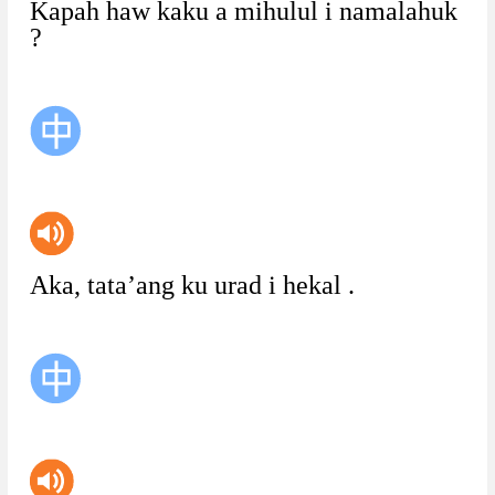
Kapah
haw
kaku
a
mihulul
i
namalahuk
?
Aka,
tata’ang
ku
urad
i
hekal
.