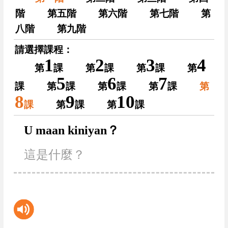
階
第五階
第六階
第七階
第
八階
第九階
請選擇課程：
1
2
3
4
第
課
第
課
第
課
第
5
6
7
課
第
課
第
課
第
課
第
8
9
10
課
第
課
第
課
U maan kiniyan？
這是什麼？