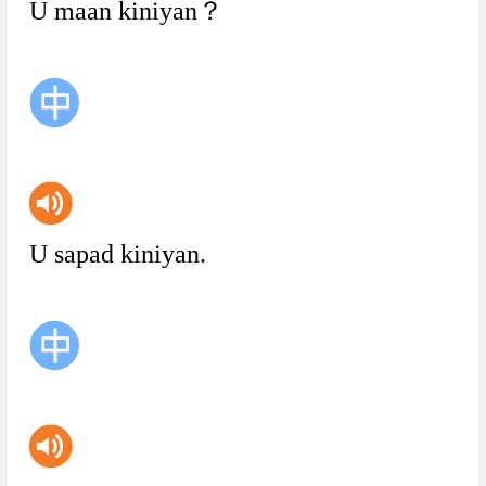
U
maan
kiniyan？
U
sapad
kiniyan.