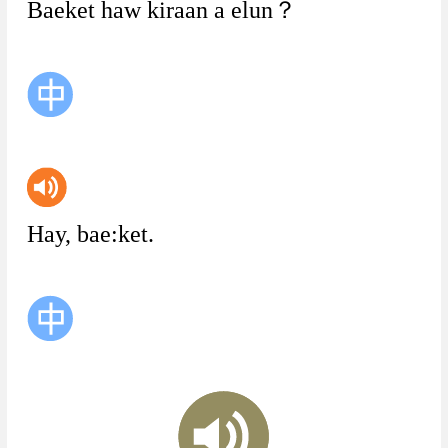
Baeket
haw
kiraan
a
elun？
Hay,
bae:ket.